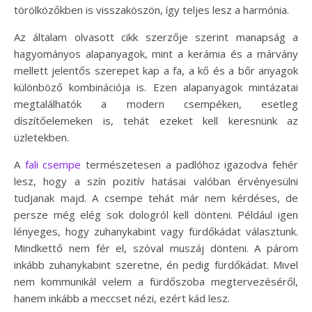
törölközőkben is visszaköszön, így teljes lesz a harmónia.
Az általam olvasott cikk szerzője szerint manapság a
hagyományos alapanyagok, mint a kerámia és a márvány
mellett jelentős szerepet kap a fa, a kő és a bőr anyagok
különböző kombinációja is. Ezen alapanyagok mintázatai
megtalálhatók a modern csempéken, esetleg
díszítőelemeken is, tehát ezeket kell keresnünk az
üzletekben.
A
fali csempe
természetesen a padlóhoz igazodva fehér
lesz, hogy a szín pozitív hatásai valóban érvényesülni
tudjanak majd. A csempe tehát már nem kérdéses, de
persze még elég sok dologról kell dönteni. Például igen
lényeges, hogy zuhanykabint vagy fürdőkádat választunk.
Mindkettő nem fér el, szóval muszáj dönteni. A párom
inkább zuhanykabint szeretne, én pedig fürdőkádat. Mivel
nem kommunikál velem a fürdőszoba megtervezéséről,
hanem inkább a meccset nézi, ezért kád lesz.