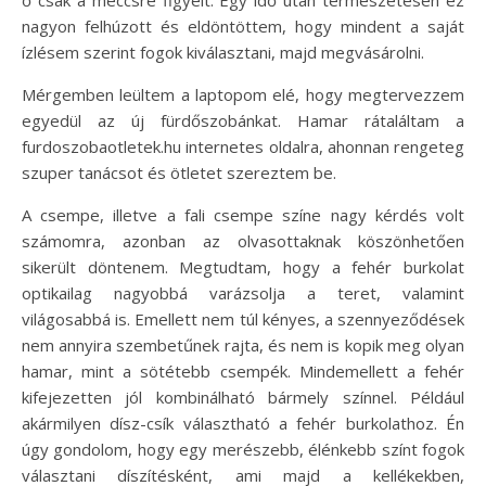
ő csak a meccsre figyelt. Egy idő után természetesen ez
nagyon felhúzott és eldöntöttem, hogy mindent a saját
ízlésem szerint fogok kiválasztani, majd megvásárolni.
Mérgemben leültem a laptopom elé, hogy megtervezzem
egyedül az új fürdőszobánkat. Hamar rátaláltam a
furdoszobaotletek.hu internetes oldalra, ahonnan rengeteg
szuper tanácsot és ötletet szereztem be.
A csempe, illetve a fali csempe színe nagy kérdés volt
számomra, azonban az olvasottaknak köszönhetően
sikerült döntenem. Megtudtam, hogy a fehér burkolat
optikailag nagyobbá varázsolja a teret, valamint
világosabbá is. Emellett nem túl kényes, a szennyeződések
nem annyira szembetűnek rajta, és nem is kopik meg olyan
hamar, mint a sötétebb csempék. Mindemellett a fehér
kifejezetten jól kombinálható bármely színnel. Például
akármilyen dísz-csík választható a fehér burkolathoz. Én
úgy gondolom, hogy egy merészebb, élénkebb színt fogok
választani díszítésként, ami majd a kellékekben,