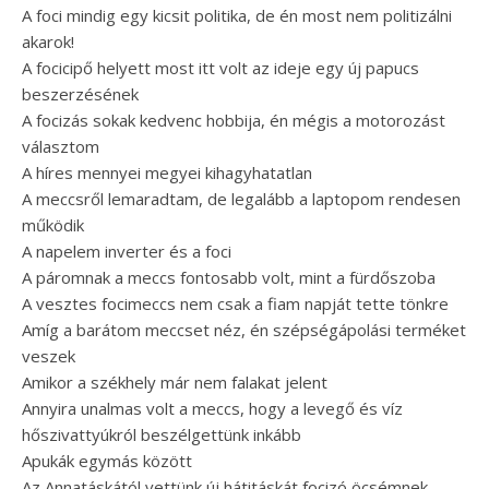
A foci mindig egy kicsit politika, de én most nem politizálni
akarok!
A focicipő helyett most itt volt az ideje egy új papucs
beszerzésének
A focizás sokak kedvenc hobbija, én mégis a motorozást
választom
A híres mennyei megyei kihagyhatatlan
A meccsről lemaradtam, de legalább a laptopom rendesen
működik
A napelem inverter és a foci
A páromnak a meccs fontosabb volt, mint a fürdőszoba
A vesztes focimeccs nem csak a fiam napját tette tönkre
Amíg a barátom meccset néz, én szépségápolási terméket
veszek
Amikor a székhely már nem falakat jelent
Annyira unalmas volt a meccs, hogy a levegő és víz
hőszivattyúkról beszélgettünk inkább
Apukák egymás között
Az Annatáskától vettünk új hátitáskát focizó öcsémnek