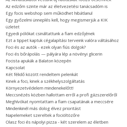
Az edzőm szinte már az életvezetési tanácsadóm is
Egy focis webshop sem működhet hibátlanul
Egy győzelmi ünneplés kell, hogy megismerjük a KIK
üzletet
Egyedi pólókat csináltattunk a fiam edzőjének
Ezt a tippet kaptuk cégalapítási terveink valóra váltásához
Foci és az autók - ezek olyan fiús dolgok?
Foci és bőrápolás — pályára lép a növényi glicerin
Focista apukák a Balaton közepén
Kapcsolat
Két félidő között rendeltem pelenkát
Kinek a foci, kinek a székhelyszolgáltatás
Környezetvédelem mindenekelőtt!
Meccsnézés közben hallottam erről a profi gázszerelőről
Meghívókat nyomtattam a fiam csapatának a meccsére
Mindenkinél más dolog élvez prioritást
Napelemeket szereltek a fociöltözőre
Olasz foci és nápolyi pizza - két szerelem az életben