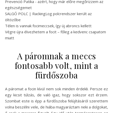
Prevenció Patika - azért, hogy már előre megőrizzem az
egészségemet
SALGÓ POLC | RackingLog polcrendszer került az
öltözőbe
Télen is vannak focimeccsek, így új abroncs kellett
Végre újra élvezhetem a focit – főleg a kedvenc csapatom
miatt
A páromnak a meccs
fontosabb volt, mint a
fürdőszoba
A páromat a focin kívül nem sok minden érdekli. Persze ez
egy kicsit túlzás, de való igaz, hogy sokszor ezt érzem.
Szombat este is épp a fürdőszoba felújításáról szerettem
volna beszélni vele, de hiába magyaráztam neki a dolgokat,