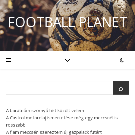
FOOTBALL PLANET
A barátnőm szörnyű hírt közölt velem
A Castrol motorolaj ismertetése még egy meccsnél is
rosszabb
A fiam meccsén szereztem új gázpalack futárt