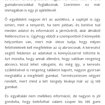
gumiabroncsokkal foglalkoznak. Szerintem ez már
önmagában is egy jó ajánlólevél.
Ő egyébként nagyon ért az autókhoz, a sajátját is úgy
ismeri, mint a tenyerét, ha nem jobban, és betéve tud
minden adatot és információt a járművéről, akár álmából
felébresztve is. Úgyhogy ebből a szempontból ő könnyebb
helyzetben van, mert már eleve tudja, hogy milyen
feltételeknek kell megfelelnie az új abroncsnak. A keresést
segítő felületen az adatokat is könnyűszerrel töltötte ki.
Azt mondta, hogy annak ellenére, hogy valóban rengeteg
abroncs közül lehet válogatni, és még így, a keresés
szűkítésével is rengeteg találatot kapott, nagyon gyorsan
megtalálta a megfelelő gumikat. Természetesen négyet
rendelt, mert mind a két tengely kívánja már az új téli
gumikat.
És egyáltalán nem mellékes információ, de nagyon is jól
gondolta, hogy belefuthat valami szuper kis téli gumi