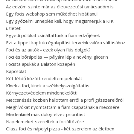
Az edzőm szinte már az életvezetési tanácsadóm is
Egy focis webshop sem működhet hibátlanul
Egy győzelmi ünneplés kell, hogy megismerjük a KIK
üzletet
Egyedi pólókat csináltattunk a fiam edzőjének
Ezt a tippet kaptuk cégalapítási terveink valóra váltásához
Foci és az autók - ezek olyan fiús dolgok?
Foci és bőrápolás — pályára lép a növényi glicerin
Focista apukák a Balaton közepén
Kapcsolat
Két félidő között rendeltem pelenkát
Kinek a foci, kinek a székhelyszolgáltatás
Környezetvédelem mindenekelőtt!
Meccsnézés közben hallottam erről a profi gázszerelőről
Meghívókat nyomtattam a fiam csapatának a meccsére
Mindenkinél más dolog élvez prioritást
Napelemeket szereltek a fociöltözőre
Olasz foci és nápolyi pizza - két szerelem az életben