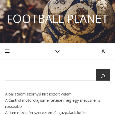
FOOTBALL PLANET
A barátnőm szörnyű hírt közölt velem
A Castrol motorolaj ismertetése még egy meccsnél is
rosszabb
A fiam meccsén szereztem új gázpalack futárt