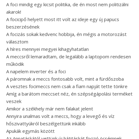
A foci mindig egy kicsit politika, de én most nem politizálni
akarok!
A focicipő helyett most itt volt az ideje egy új papucs
beszerzésének
A focizás sokak kedvenc hobbija, én mégis a motorozást
választom
A híres mennyei megyei kihagyhatatlan
A meccsről lemaradtam, de legalább a laptopom rendesen
működik
A napelem inverter és a foci
A páromnak a meccs fontosabb volt, mint a fürdőszoba
A vesztes focimeccs nem csak a fiam napját tette tönkre
Amíg a barátom meccset néz, én szépségápolási terméket
veszek
Amikor a székhely már nem falakat jelent
Annyira unalmas volt a meccs, hogy a levegő és víz
hőszivattyúkról beszélgettünk inkább
Apukák egymás között
Az Annatáskától vettünk új hátitáskát focizó öcsémnek