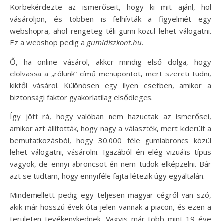
Körbekérdezte az ismerőseit, hogy ki mit ajánl, hol
vásároljon, és többen is felhívták a figyelmét egy
webshopra, ahol rengeteg téli gumi közül lehet válogatni.
Ez a webshop pedig a
gumidiszkont.hu
.
Ő, ha online vásárol, akkor mindig első dolga, hogy
elolvassa a „rólunk” című menüpontot, mert szereti tudni,
kiktől vásárol. Különösen egy ilyen esetben, amikor a
biztonsági faktor gyakorlatilag elsődleges.
Így jött rá, hogy valóban nem hazudtak az ismerősei,
amikor azt állították, hogy nagy a választék, mert kiderült a
bemutatkozásból, hogy 30.000 féle gumiabroncs közül
lehet válogatni, vásárolni. Igazából én elég vizuális típus
vagyok, de ennyi abroncsot én nem tudok elképzelni. Bár
azt se tudtam, hogy ennyiféle fajta létezik úgy egyáltalán.
Mindemellett pedig egy teljesen magyar cégről van szó,
akik már hosszú évek óta jelen vannak a piacon, és ezen a
területen tevékenykednek. Vagyis már több mint 19 éve