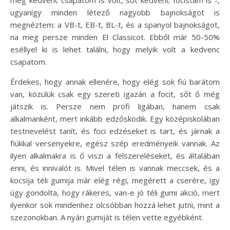
még kedvenc csapatom is volt, sőt kedvenc focistám is -,
ugyanígy minden létező nagyobb bajnokságot is
megnéztem: a VB-t, EB-t, BL-t, és a spanyol bajnokságot,
na meg persze minden El Classicot. Ebből már 50-50%
eséllyel ki is lehet találni, hogy melyik volt a kedvenc
csapatom.
Érdekes, hogy annak ellenére, hogy elég sok fiú barátom
van, közülük csak egy szereti igazán a focit, sőt ő még
játszik is. Persze nem profi ligában, hanem csak
alkalmanként, mert inkább edzősködik. Egy középiskolában
testnevelést tanít, és foci edzéseket is tart, és járnak a
fiúkkal versenyekre, egész szép eredményeik vannak. Az
ilyen alkalmakra is ő viszi a felszereléseket, és általában
enni, és innivalót is. Mivel télen is vannak meccsek, és a
kocsija téli gumija már elég régi, megérett a cserére, így
úgy gondolta, hogy rákeres, van-e jó téli gumi akció, mert
ilyenkor sok mindenhez olcsóbban hozzá lehet jutni, mint a
szezonokban. A nyári gumiját is télen vette egyébként.