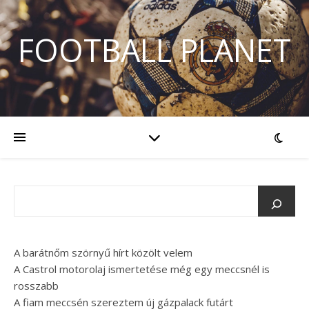
FOOTBALL PLANET
A barátnőm szörnyű hírt közölt velem
A Castrol motorolaj ismertetése még egy meccsnél is
rosszabb
A fiam meccsén szereztem új gázpalack futárt