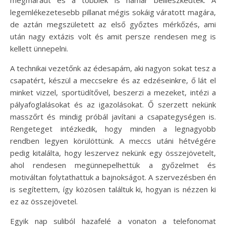
megmaradt és a többiek is hamar beilleszkedtek. A
legemlékezetesebb pillanat mégis sokáig váratott magára,
de aztán megszületett az első győztes mérkőzés, ami
után nagy extázis volt és amit persze rendesen meg is
kellett ünnepelni.
A technikai vezetőnk az édesapám, aki nagyon sokat tesz a
csapatért, készül a meccsekre és az edzéseinkre, ő lát el
minket vizzel, sportüdítővel, beszerzi a mezeket, intézi a
pályafoglalásokat és az igazolásokat. Ő szerzett nekünk
masszőrt és mindig próbál javítani a csapategységen is.
Rengeteget intézkedik, hogy minden a legnagyobb
rendben legyen körülöttünk. A meccs utáni hétvégére
pedig kitalálta, hogy leszervez nekünk egy összejövetelt,
ahol rendesen megünnepelhettük a győzelmet és
motiváltan folytathattuk a bajnokságot. A szervezésben én
is segítettem, így közösen találtuk ki, hogyan is nézzen ki
ez az összejövetel.
Egyik nap suliból hazafelé a vonaton a telefonomat