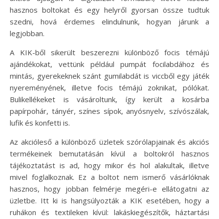
hasznos boltokat és egy helyről gyorsan össze tudtuk
szedni, hová érdemes elindulnunk, hogyan járunk a
legjobban.
A KIK-ből sikerült beszerezni különböző focis témájú
ajándékokat, vettünk például pumpát focilabdához és
mintás, gyerekeknek szánt gumilabdát is viccből egy játék
nyereményének, illetve focis témájú zoknikat, pólókat.
Bulikellékeket is vásároltunk, így került a kosárba
papírpohár, tányér, színes sípok, anyósnyelv, szívószálak,
lufik és konfetti is.
Az akcióleső a különböző üzletek szórólapjainak és akciós
termékeinek bemutatásán kívül a boltokról hasznos
tájékoztatást is ad, hogy mikor és hol alakultak, illetve
mivel foglalkoznak. Ez a boltot nem ismerő vásárlóknak
hasznos, hogy jobban felmérje megéri-e ellátogatni az
üzletbe. Itt ki is hangsúlyozták a KIK esetében, hogy a
ruhákon és textileken kívül: lakáskiegészítők, háztartási