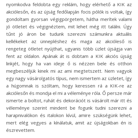
nyomkodva feldobta egy reklám, hogy elérhető a KIK az
akciólesőn, és az újság fedőlapján focis pólók is voltak, így
gondoltam gyorsan végigpörgetem, hátha merítek valami
jó ötletet és végignéztem, mit lehet még itt találni. Úgy
tűnt jó áron be tudunk szerezni számunkra aktuális
kellékeket az ünnepléshez és maga az akcióleső is
rengeteg ötletet nyújthat, ugyanis több üzlet újságja van
fent az oldalon. Apának át is dobtam a KIK akciós újság
linkjét, hogy ha van ideje ő is nézzen bele és otthon
megbeszéljük kinek mi az ami megtetszett. Nem vagyok
egy nagy vásárolgatós típus, nem ismertem az üzletet, így
a húgomnak is szóltam, hogy keressen rá a KIK-re az
akciólesőn és mondja el mi a véleménye róla. Ő persze már
ismerte a boltot, ruhát és dekorációt is vásárolt már itt és
véleménye szerint mindent be fogunk tudni szerezni a
harapnivalókon és italokon kívül, amire szükségünk lehet,
mert elég vegyes a kínálatuk, amit az újságokban én is
észrevettem.