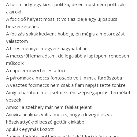
A foci mindig egy kicsit politika, de én most nem politizálni
akarok!
A focicipő helyett most itt volt az ideje egy új papucs
beszerzésének
A focizás sokak kedvenc hobbija, én mégis a motorozást
választom
A híres mennyei megyei kihagyhatatlan
A meccsről lemaradtam, de legalább a laptopom rendesen
működik
A napelem inverter és a foci
A páromnak a meccs fontosabb volt, mint a fürdőszoba
A vesztes focimeccs nem csak a fiam napját tette tönkre
Amíg a barátom meccset néz, én szépségápolási terméket
veszek
Amikor a székhely már nem falakat jelent
Annyira unalmas volt a meccs, hogy a levegő és víz
hőszivattyúkról beszélgettünk inkább
Apukák egymás között
Az Annatáskától vettünk új hátitáskát focizó öcsémnek