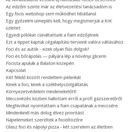
Az edzőm szinte már az életvezetési tanácsadóm is
Egy focis webshop sem működhet hibátlanul
Egy győzelmi ünneplés kell, hogy megismerjük a KIK
üzletet
Egyedi pólókat csináltattunk a fiam edzőjének
Ezt a tippet kaptuk cégalapítási terveink valóra váltásához
Foci és az autók - ezek olyan fiús dolgok?
Foci és bőrápolás — pályára lép a növényi glicerin
Focista apukák a Balaton közepén
Kapcsolat
Két félidő között rendeltem pelenkát
Kinek a foci, kinek a székhelyszolgáltatás
Környezetvédelem mindenekelőtt!
Meccsnézés közben hallottam erről a profi gázszerelőről
Meghívókat nyomtattam a fiam csapatának a meccsére
Mindenkinél más dolog élvez prioritást
Napelemeket szereltek a fociöltözőre
Olasz foci és nápolyi pizza - két szerelem az életben