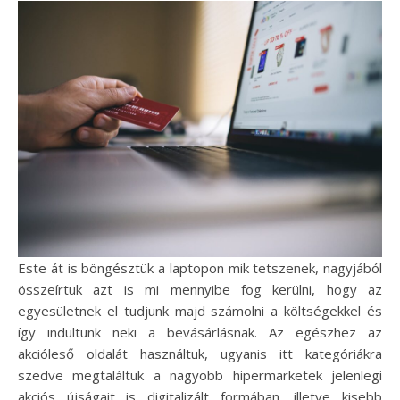
Este át is böngésztük a laptopon mik tetszenek, nagyjából
összeírtuk azt is mi mennyibe fog kerülni, hogy az
egyesületnek el tudjunk majd számolni a költségekkel és
így indultunk neki a bevásárlásnak. Az egészhez az
akcióleső oldalát használtuk, ugyanis itt kategóriákra
szedve megtaláltuk a nagyobb hipermarketek jelenlegi
akciós újságait is digitalizált formában, illetve kisebb