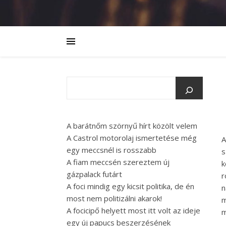
A barátnőm szörnyű hírt közölt velem
A Castrol motorolaj ismertetése még
A
egy meccsnél is rosszabb
s
A fiam meccsén szereztem új
k
gázpalack futárt
r
A foci mindig egy kicsit politika, de én
n
most nem politizálni akarok!
m
A focicipő helyett most itt volt az ideje
m
egy új papucs beszerzésének