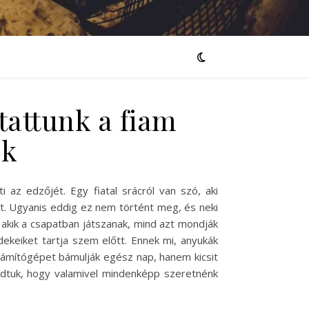
tattunk a fiam
ek
 az edzőjét. Egy fiatal srácról van szó, aki
át. Ugyanis eddig ez nem történt meg, és neki
, akik a csapatban játszanak, mind azt mondják
dekeiket tartja szem előtt. Ennek mi, anyukák
zámítógépet bámulják egész nap, hanem kicsit
udtuk, hogy valamivel mindenképp szeretnénk