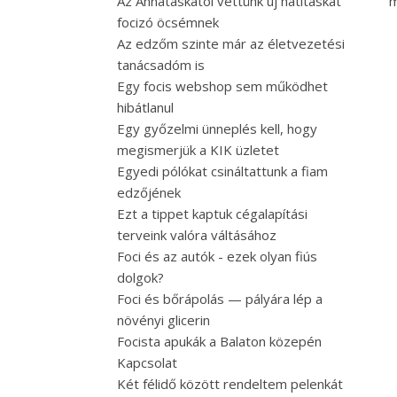
Az Annatáskától vettünk új hátitáskát
m
focizó öcsémnek
Az edzőm szinte már az életvezetési
tanácsadóm is
Egy focis webshop sem működhet
hibátlanul
Egy győzelmi ünneplés kell, hogy
megismerjük a KIK üzletet
Egyedi pólókat csináltattunk a fiam
edzőjének
Ezt a tippet kaptuk cégalapítási
terveink valóra váltásához
Foci és az autók - ezek olyan fiús
dolgok?
Foci és bőrápolás — pályára lép a
növényi glicerin
Focista apukák a Balaton közepén
Kapcsolat
Két félidő között rendeltem pelenkát