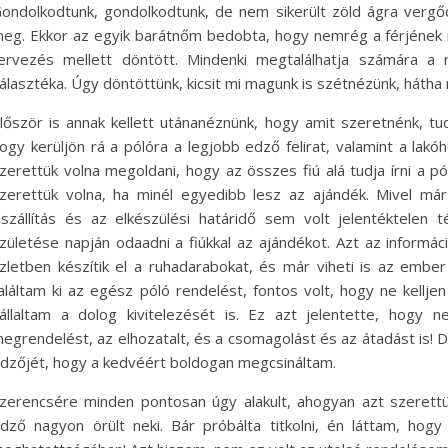
ondolkodtunk, gondolkodtunk, de nem sikerült zöld ágra vergő
eg. Ekkor az egyik barátnőm bedobta, hogy nemrég a férjének is
ervezés mellett döntött. Mindenki megtalálhatja számára a 
álasztéka. Úgy döntöttünk, kicsit mi magunk is szétnézünk, hátha 
lőször is annak kellett utánanéznünk, hogy amit szeretnénk, tudja
ogy kerüljön rá a pólóra a legjobb edző felirat, valamint a lak
zerettük volna megoldani, hogy az összes fiú alá tudja írni a p
zerettük volna, ha minél egyedibb lesz az ajándék. Mivel már
iszállítás és az elkészülési határidő sem volt jelentéktelen
zületése napján odaadni a fiúkkal az ajándékot. Azt az informác
zletben készítik el a ruhadarabokat, és már viheti is az embe
aláltam ki az egész póló rendelést, fontos volt, hogy ne kellj
állaltam a dolog kivitelezését is. Ez azt jelentette, hogy 
egrendelést, az elhozatalt, és a csomagolást és az átadást is! 
dzőjét, hogy a kedvéért boldogan megcsináltam.
zerencsére minden pontosan úgy alakult, ahogyan azt szerettük
dző nagyon örült neki. Bár próbálta titkolni, én láttam, ho