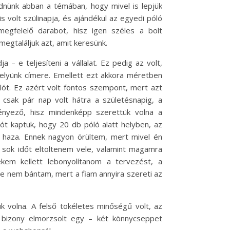
dnünk abban a témában, hogy mivel is lepjük
 volt szülinapja, és ajándékul az egyedi póló
megfelelő darabot, hisz igen széles a bolt
megtaláljuk azt, amit keresünk.
 – e teljesíteni a vállalat. Ez pedig az volt,
óhelyünk címere. Emellett ezt akkora méretben
ólót. Ez azért volt fontos szempont, mert azt
 csak pár nap volt hátra a születésnapig, a
 tényező, hisz mindenképp szerettük volna a
iót kaptuk, hogy 20 db póló alatt helyben, az
r haza. Ennek nagyon örültem, mert mivel én
en sok időt eltöltenem vele, valamint magamra
nekem kellett lebonyolítanom a tervezést, a
De nem bántam, mert a fiam annyira szereti az
 volna. A felső tökéletes minőségű volt, az
gy bizony elmorzsolt egy – két könnycseppet