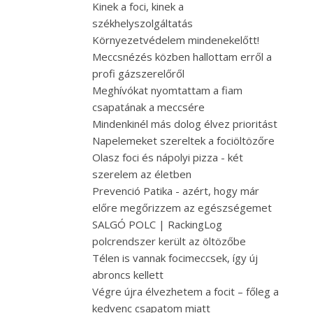
Kinek a foci, kinek a
székhelyszolgáltatás
Környezetvédelem mindenekelőtt!
Meccsnézés közben hallottam erről a
profi gázszerelőről
Meghívókat nyomtattam a fiam
csapatának a meccsére
Mindenkinél más dolog élvez prioritást
Napelemeket szereltek a fociöltözőre
Olasz foci és nápolyi pizza - két
szerelem az életben
Prevenció Patika - azért, hogy már
előre megőrizzem az egészségemet
SALGÓ POLC | RackingLog
polcrendszer került az öltözőbe
Télen is vannak focimeccsek, így új
abroncs kellett
Végre újra élvezhetem a focit – főleg a
kedvenc csapatom miatt