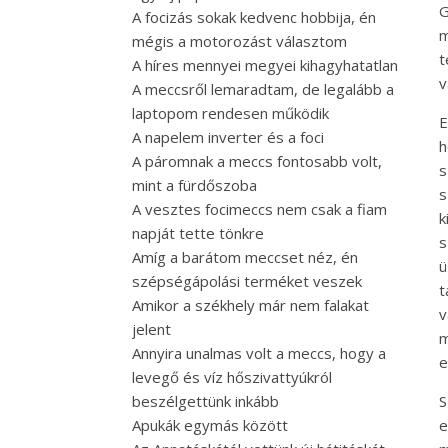
G
A focizás sokak kedvenc hobbija, én
m
mégis a motorozást választom
t
A híres mennyei megyei kihagyhatatlan
v
A meccsről lemaradtam, de legalább a
laptopom rendesen működik
E
A napelem inverter és a foci
h
A páromnak a meccs fontosabb volt,
s
mint a fürdőszoba
s
A vesztes focimeccs nem csak a fiam
k
napját tette tönkre
s
Amíg a barátom meccset néz, én
ü
szépségápolási terméket veszek
t
Amikor a székhely már nem falakat
v
jelent
m
Annyira unalmas volt a meccs, hogy a
e
levegő és víz hőszivattyúkról
beszélgettünk inkább
S
Apukák egymás között
e