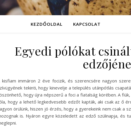
KEZDŐOLDAL
KAPCSOLAT
Egyedi pólókat csinál
edzőjén
 kisfiam immáron 2 éve focizik, és szerencsére nagyon szereti
zívügyének tekinti, hogy kinevelje a település utánpótlás csapat
öszönhető, hogy újra népszerű a foci a fiatalság körében. A fiúk
óla, hogy a lehető legkedvesebb edzőt kapták, aki csak az ő ér
agyon örülünk, hiszen jó érzés, hogy a gyerekeink nem csak a s
ozognak is. Nyáron egyre közeledett az edző szülinapja, és t
eglepni.