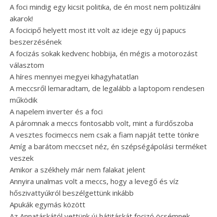
A foci mindig egy kicsit politika, de én most nem politizálni
akarok!
A focicipő helyett most itt volt az ideje egy új papucs
beszerzésének
A focizás sokak kedvenc hobbija, én mégis a motorozást
választom
A híres mennyei megyei kihagyhatatlan
A meccsről lemaradtam, de legalább a laptopom rendesen
működik
A napelem inverter és a foci
A páromnak a meccs fontosabb volt, mint a fürdőszoba
A vesztes focimeccs nem csak a fiam napját tette tönkre
Amíg a barátom meccset néz, én szépségápolási terméket
veszek
Amikor a székhely már nem falakat jelent
Annyira unalmas volt a meccs, hogy a levegő és víz
hőszivattyúkról beszélgettünk inkább
Apukák egymás között
Az Annatáskától vettünk új hátitáskát focizó öcsémnek