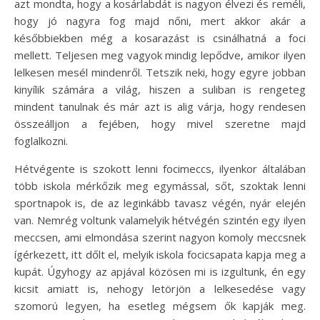
azt mondta, hogy a kosárlabdát is nagyon élvezi és reméli,
hogy jó nagyra fog majd nőni, mert akkor akár a
későbbiekben még a kosarazást is csinálhatná a foci
mellett. Teljesen meg vagyok mindig lepődve, amikor ilyen
lelkesen mesél mindenről. Tetszik neki, hogy egyre jobban
kinyílik számára a világ, hiszen a suliban is rengeteg
mindent tanulnak és már azt is alig várja, hogy rendesen
összeálljon a fejében, hogy mivel szeretne majd
foglalkozni.
Hétvégente is szokott lenni focimeccs, ilyenkor általában
több iskola mérkőzik meg egymással, sőt, szoktak lenni
sportnapok is, de az leginkább tavasz végén, nyár elején
van. Nemrég voltunk valamelyik hétvégén szintén egy ilyen
meccsen, ami elmondása szerint nagyon komoly meccsnek
ígérkezett, itt dőlt el, melyik iskola focicsapata kapja meg a
kupát. Úgyhogy az apjával közösen mi is izgultunk, én egy
kicsit amiatt is, nehogy letörjön a lelkesedése vagy
szomorú legyen, ha esetleg mégsem ők kapják meg.