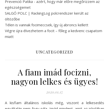
Prevenció Patika - azért, hogy már előre megőrizzem az
egészségemet
SALGÓ POLC | RackingLog polcrendszer került az
öltözőbe
Télen is vannak focimeccsek, így új abroncs kellett
Végre újra élvezhetem a focit – főleg a kedvenc csapatom
miatt
UNCATEGORIZED
A fiam imád focizni,
nagyon lelkes és ügyes!
2020.01.17.
A kisfiam általános iskolás még, viszont a lelkesedés
egyáltalán nem fogy nála. Imád mindent, amit az iskolában