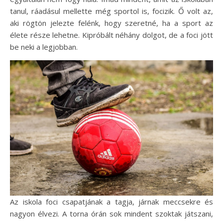
tanul, ráadásul mellette még sportol is, focizik. Ő volt az,
aki rögtön jelezte felénk, hogy szeretné, ha a sport az
élete része lehetne. Kipróbált néhány dolgot, de a foci jött
be neki a legjobban.
Az iskola foci csapatjának a tagja, járnak meccsekre és
nagyon élvezi. A torna órán sok mindent szoktak játszani,