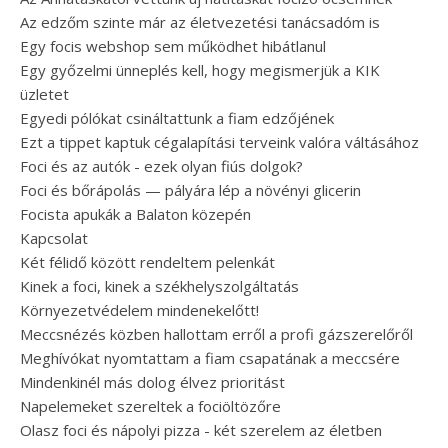
Az edzőm szinte már az életvezetési tanácsadóm is
Egy focis webshop sem működhet hibátlanul
Egy győzelmi ünneplés kell, hogy megismerjük a KIK
üzletet
Egyedi pólókat csináltattunk a fiam edzőjének
Ezt a tippet kaptuk cégalapítási terveink valóra váltásához
Foci és az autók - ezek olyan fiús dolgok?
Foci és bőrápolás — pályára lép a növényi glicerin
Focista apukák a Balaton közepén
Kapcsolat
Két félidő között rendeltem pelenkát
Kinek a foci, kinek a székhelyszolgáltatás
Környezetvédelem mindenekelőtt!
Meccsnézés közben hallottam erről a profi gázszerelőről
Meghívókat nyomtattam a fiam csapatának a meccsére
Mindenkinél más dolog élvez prioritást
Napelemeket szereltek a fociöltözőre
Olasz foci és nápolyi pizza - két szerelem az életben