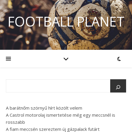
FOOTBALL PLANET
A barátnőm szörnyű hírt közölt velem
A Castrol motorolaj ismertetése még egy meccsnél is
rosszabb
A fiam meccsén szereztem új gázpalack futárt